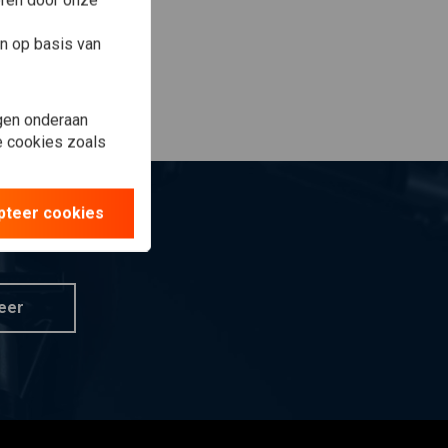
eren door onze
n op basis van
gen onderaan
le cookies zoals
pteer cookies
eer