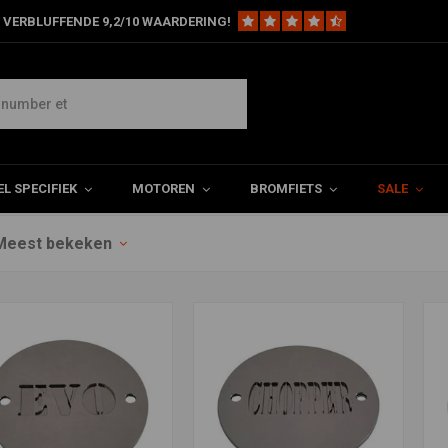
 VERBLUFFENDE 9,2/10 WAARDERING!
r harley davidson
L SPECIFIEK
MOTOREN
BROMFIETS
SALE
Meest bekeken