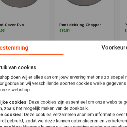
nt Cover Evo
Punt dekking Chopper
P
voegen aan winkelwagen
Toevoegen aan winkelwagen
T
,95
€19,51
€
Verlanglijst
Verlanglijst
estemming
Voorkeur
Meest bekeken
uik van cookies
shop doen wij er alles aan om jouw ervaring met ons zo soepel m
or gebruiken wij verschillende soorten cookies welke gegevens
 onze webshop.
ijke cookies:
Deze cookies zijn essentieel om onze website go
n, zoals het mogelijk maken van de zoekbalk.
he cookies:
Deze cookies verzamelen anoniem informatie over
rdt gebruikt, zodat we deze kunnen optimaliseren en verbeteren