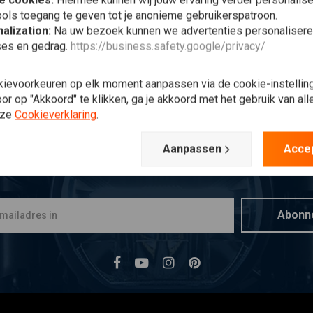
e cookies:
Hiermee kunnen wij jouw ervaring verder personalis
ols toegang te geven tot je anonieme gebruikerspatroon.
alization:
Na uw bezoek kunnen we advertenties personalisere
ses en gedrag.
https://business.safety.google/privacy/
kievoorkeuren op elk moment aanpassen via de cookie-instellin
r op "Akkoord" te klikken, ga je akkoord met het gebruik van al
nze
Cookieverklaring
.
Aanpassen
Acce
Op de hoogte blijven?
Abonn