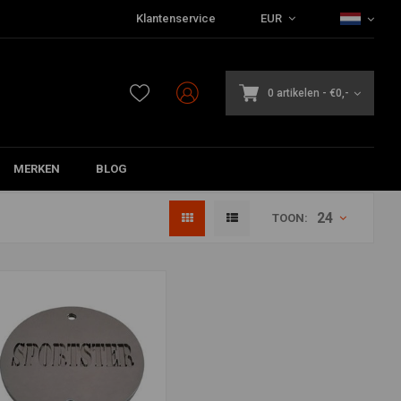
Klantenservice
EUR
0 artikelen
-
€0,-
MERKEN
BLOG
24
TOON: