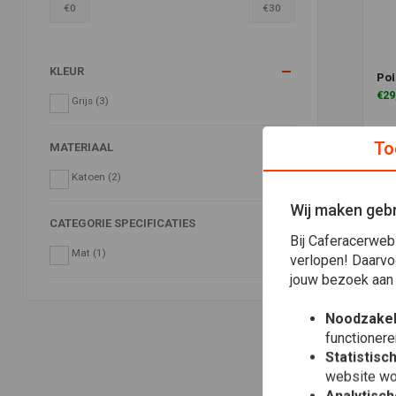
€
0
€
30
KLEUR
Poi
Toe
€29
Grijs
(3)
To
MATERIAAL
Katoen
(2)
Wij maken gebr
CATEGORIE SPECIFICATIES
Bij Caferacerweb
Mat
(1)
verlopen! Daarvo
jouw bezoek aan
Noodzakel
functionere
Statistisc
website wo