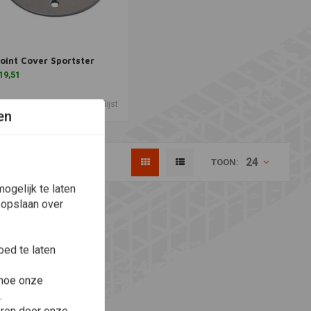
oint Cover Sportster
oevoegen aan winkelwagen
19,51
Verlanglijst
en
24
TOON:
ogelijk te laten
 opslaan over
ed te laten
 hoe onze
.