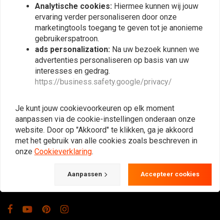
Analytische cookies:
Hiermee kunnen wij jouw
ervaring verder personaliseren door onze
marketingtools toegang te geven tot je anonieme
gebruikerspatroon.
ads personalization:
Na uw bezoek kunnen we
advertenties personaliseren op basis van uw
interesses en gedrag.
https://business.safety.google/privacy/
De Plek voor de Cafe Racers, Flat Tracker,
Brat en overige Motorfiets Hobbyisten.
Je kunt jouw cookievoorkeuren op elk moment
Natuurlijk ook groot in kleding & onderhoud!
aanpassen via de cookie-instellingen onderaan onze
website. Door op "Akkoord" te klikken, ga je akkoord
met het gebruik van alle cookies zoals beschreven in
Gotenburgweg 46a, 9723 TM Groningen (The Netherlands)
onze
Cookieverklaring
.
+31 85 06 06 06 5
Aanpassen
Accepteer cookies
info@caferacerwebshop.com