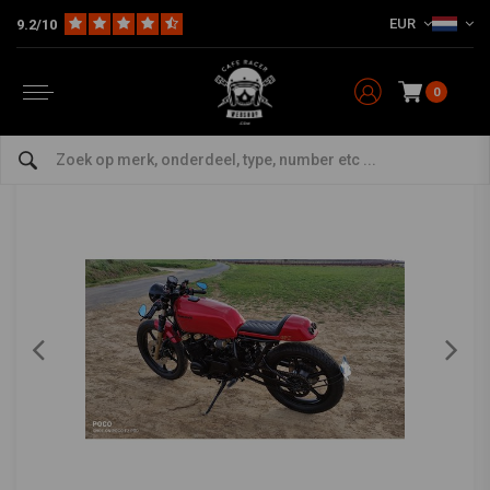
EUR
9.2/10
Home
Motoren
Te Koop
1983 ZR400A Caferacer
1983 ZR400A Caferacer
0
0/5 (0 reviews)