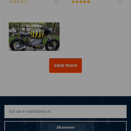
view more
BMW R80 / 7 Cafe Racer
€10.407,95
Abonneer