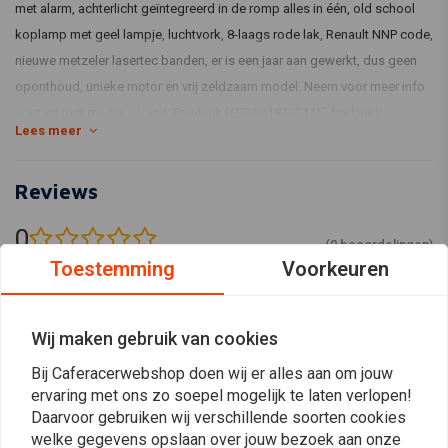
met alarm, achterlicht geïntegreerd in de romp alles in één, old school
koplamp met geel lampje, luchtvork, 8-laags rode lak, Renault NNP code,
nieuwe metzeler lasertec banden, er is een jaar aan gewerkt, dus geen
oponthoud, unieke motor en vrij zeldzaam model. Neem voor meer info
contact met mij op ... Land: Frankrijk (+33 0618332115) bedankt.
Lees meer
Voor vragen over de aankoop van dit voertuig kunt u contact opnemen
met het in deze kop vermelde telefoonnummer.
Reviews
0
(0 beoordelingen)
Toestemming
Voorkeuren
0
0
0
Wij maken gebruik van cookies
0
Bij Caferacerwebshop doen wij er alles aan om jouw
0
ervaring met ons zo soepel mogelijk te laten verlopen!
Daarvoor gebruiken wij verschillende soorten cookies
welke gegevens opslaan over jouw bezoek aan onze