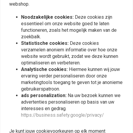
Plaats ook een review
webshop.
Noodzakelijke cookies:
Deze cookies zijn
essentieel om onze website goed te laten
Vergelijkbare producten
functioneren, zoals het mogelijk maken van de
zoekbalk.
Statistische cookies:
Deze cookies
verzamelen anoniem informatie over hoe onze
website wordt gebruikt, zodat we deze kunnen
optimaliseren en verbeteren.
Analytische cookies:
Hiermee kunnen wij jouw
ervaring verder personaliseren door onze
marketingtools toegang te geven tot je anonieme
gebruikerspatroon.
ads personalization:
Na uw bezoek kunnen we
advertenties personaliseren op basis van uw
TANK CURE
interesses en gedrag.
dB-Killers Type 3
Brandstof
https://business.safety.google/privacy/
(Selecteer Diameter)
tankbehandelingsset
(roest / reiniger / sealer)
€13,94
€49,95
Je kunt jouw cookievoorkeuren op elk moment