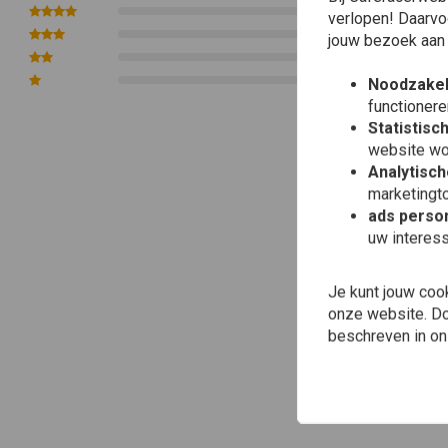
0
verlopen! Daarvo
0
jouw bezoek aan
0
0
Noodzakel
functionere
Statistisc
website wo
Analytisch
marketingto
ads person
uw interes
Je kunt jouw coo
onze website. Doo
beschreven in o