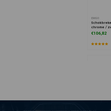
EMGO
Toevoegen
Schokbreke
chrome / z
€106,82