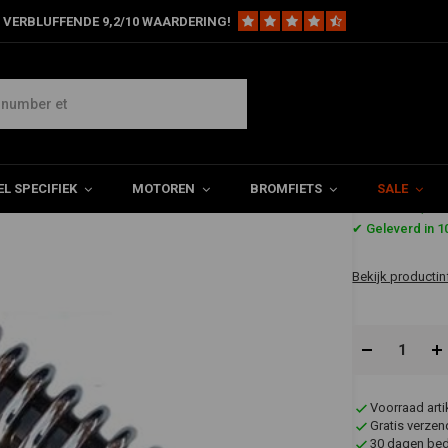
 VERBLUFFENDE 9,2/10 WAARDERING!
25 (1967-69), B44 (1967-70) schokbrekers
967-70) schokbrekers
L SPECIFIEK
MOTOREN
BROMFIETS
SALE
€138,0
✔ Geleverd in 
Bekijk productin
Voorraad art
Gratis verzen
30 dagen bede