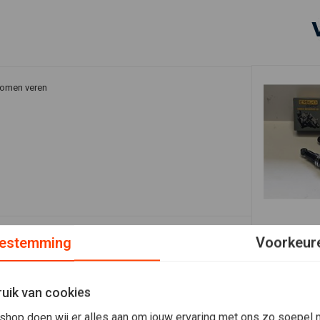
romen veren
In 
EMGO
estemming
Voorkeur
Emgo BSA R
€39,97
€7
Plaats ook een review
uik van cookies
shop doen wij er alles aan om jouw ervaring met ons zo soepel m