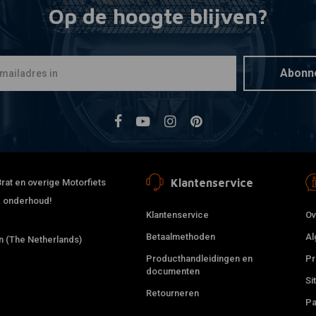
Op de hoogte blijven?
Set Voorv
Toevoegen
Triumph
€15,12
€3
Abonn
Klantenservice
rat en overige Motorfiets
 & onderhoud!
Klantenservice
Ov
Betaalmethoden
Al
 (The Netherlands)
Producthandleidingen en
Pr
documenten
Si
Retourneren
Pa