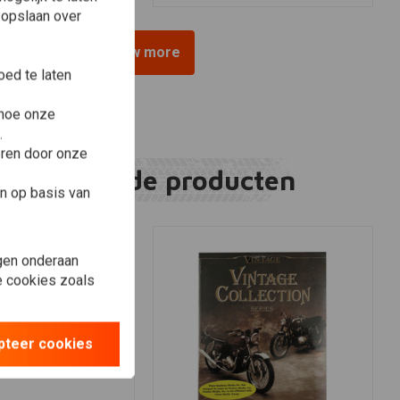
 opslaan over
View more
ed te laten
 hoe onze
.
eren door onze
Gerelateerde producten
n op basis van
gen onderaan
le cookies zoals
pteer cookies