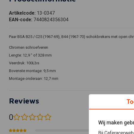
Artikelcode:
13-0347
EAN-code:
7440824356304
Paar BSA B25 / C25 (1967-69), B44 (1967-70) schokbrekers met open ch
Chromen schroefveren
Lengte: 12,9 '' of 328 mm
Veerdruk: 100Lbs
Bovenste montage: 9,5 mm
Montage onderaan: 12,7 mm
Reviews
To
0
(0 beoordelingen)
Wij maken gebr
0
Bij Caferacerweb