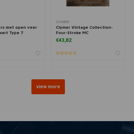
CLYMER
 aan winkelwagen
Toevoegen aan winkelwagen
rs met open veer
Clymer Vintage Collection-
wart Type 7
Four-Stroke MC
€43,82
view more