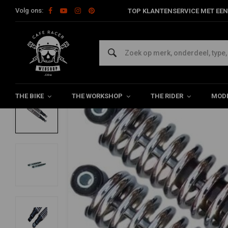
Volg ons:
TOP KLANTENSERVICE MET EEN
Home
The Bike
Vering
Achtervering
328 mm BSA B25 / C
EMGO
328 mm BSA B25 / C25 (1967-69), B44 (1
0/5 (0 reviews)
THE BIKE
THE WORKSHOP
THE RIDER
MODE