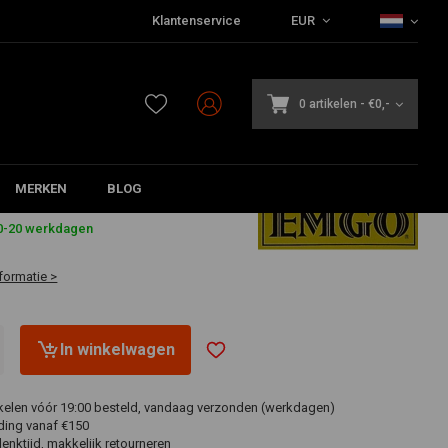
Klantenservice
EUR
0 artikelen
-
€0,-
MERKEN
BLOG
9
10-20 werkdagen
formatie >
In winkelwagen
ikelen vóór 19:00 besteld, vandaag verzonden (werkdagen)
ding vanaf €150
nktijd, makkelijk retourneren