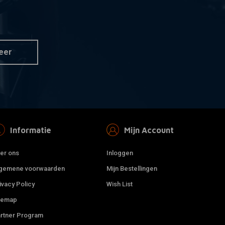
orkhoezen BSA &
EMGO
 aan winkelwagen
Toevoegen aan winkelwagen
20 AMP bakelieten
zekeringhouder
0,24
€4,84
eer
Informatie
Mijn Account
er ons
Inloggen
gemene voorwaarden
Mijn Bestellingen
ivacy Policy
Wish List
temap
rtner Program