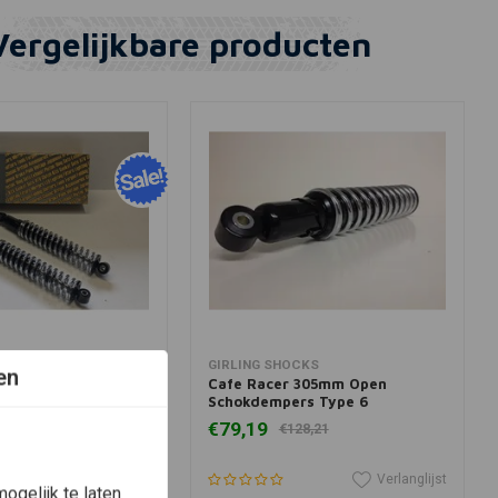
Vergelijkbare producten
winkelwagen
In winkelwagen
GIRLING SHOCKS
en
ocket 3 Shocks
Cafe Racer 305mm Open
Schokdempers Type 6
9,94
€79,19
€128,21
Verlanglijst
Verlanglijst
ogelijk te laten