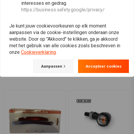
interesses en gedrag.
https://business.safety.google/privacy/
BARRACUDA
RENTHAL BARS
Universele
Ultra Low Stuur Zwart
trillingsdempende Bar-
Renthal
Je kunt jouw cookievoorkeuren op elk moment
ends in paar | (Kies een
€55,07
€29,95
Kleur)
aanpassen via de cookie-instellingen onderaan onze
website. Door op "Akkoord" te klikken, ga je akkoord
met het gebruik van alle cookies zoals beschreven in
onze
Cookieverklaring
.
View more
Aanpassen
Accepteer cookies