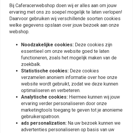
0
Bij Caferacerwebshop doen wij er alles aan om jouw
Yamaha Tracer 700 (2016-2019)
0
ervaring met ons zo soepel mogelijk te laten verlopen!
Yamaha MT-09 (2014-2016)
0
Daarvoor gebruiken wij verschillende soorten cookies
Yamaha MT-09 (2017-2020)
welke gegevens opslaan over jouw bezoek aan onze
Yamaha MT-09 Tracer/Tracer 900 (2015-2016)
webshop.
Yamaha MT-10
Plaats ook een review
Yamaha T-MAX (2008-2011)
Noodzakelijke cookies:
Deze cookies zijn
essentieel om onze website goed te laten
Yamaha T-MAX (2012-2016)
functioneren, zoals het mogelijk maken van de
Yamaha T-MAX (2017-2019)
zoekbalk.
Vergelijkbare producten
Yamaha XSR700
Statistische cookies:
Deze cookies
Yamaha XSR900
verzamelen anoniem informatie over hoe onze
website wordt gebruikt, zodat we deze kunnen
Barracuda-onderdeelnummer:
YN1000
optimaliseren en verbeteren.
Analytische cookies:
Hiermee kunnen wij jouw
ervaring verder personaliseren door onze
marketingtools toegang te geven tot je anonieme
gebruikerspatroon.
ads personalization:
Na uw bezoek kunnen we
advertenties personaliseren op basis van uw