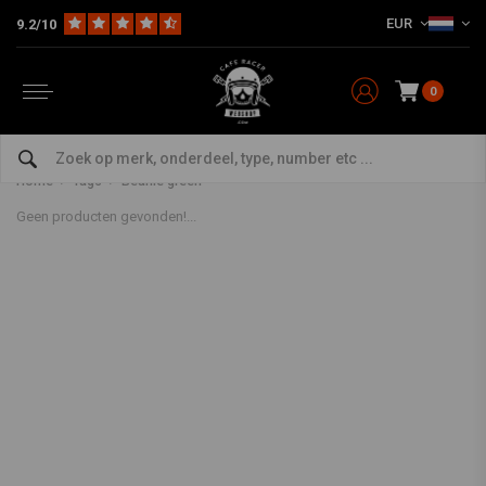
EUR
9.2/10
0
Producten getagd met Beanie
green
Home
Tags
Beanie green
Geen producten gevonden!...