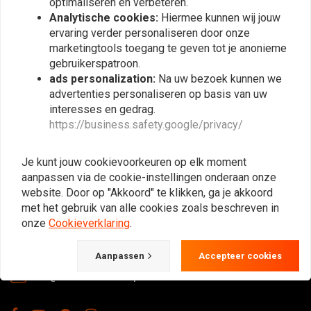
optimaliseren en verbeteren.
Abonneer
Analytische cookies:
Hiermee kunnen wij jouw
ervaring verder personaliseren door onze
marketingtools toegang te geven tot je anonieme
gebruikerspatroon.
ads personalization:
Na uw bezoek kunnen we
advertenties personaliseren op basis van uw
interesses en gedrag.
https://business.safety.google/privacy/
De Plek voor de Cafe Racers, Flat Tracker,
Brat en overige Motorfiets Hobbyisten.
Je kunt jouw cookievoorkeuren op elk moment
Natuurlijk ook groot in kleding & onderhoud!
aanpassen via de cookie-instellingen onderaan onze
website. Door op "Akkoord" te klikken, ga je akkoord
met het gebruik van alle cookies zoals beschreven in
onze
Cookieverklaring
.
Gotenburgweg 46a, 9723 TM Groningen (The Netherlands)
+31 85 06 06 06 5
Aanpassen
Accepteer cookies
info@caferacerwebshop.com