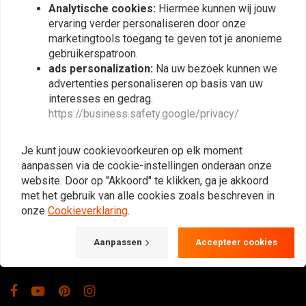
Analytische cookies:
Hiermee kunnen wij jouw
ervaring verder personaliseren door onze
marketingtools toegang te geven tot je anonieme
gebruikerspatroon.
ads personalization:
Na uw bezoek kunnen we
advertenties personaliseren op basis van uw
interesses en gedrag.
https://business.safety.google/privacy/
De Plek voor de Cafe Racers, Flat Tracker,
Brat en overige Motorfiets Hobbyisten.
Je kunt jouw cookievoorkeuren op elk moment
Natuurlijk ook groot in kleding & onderhoud!
aanpassen via de cookie-instellingen onderaan onze
website. Door op "Akkoord" te klikken, ga je akkoord
met het gebruik van alle cookies zoals beschreven in
Gotenburgweg 46a, 9723 TM Groningen (The Netherlands)
onze
Cookieverklaring
.
+31 85 06 06 06 5
Aanpassen
Accepteer cookies
info@caferacerwebshop.com