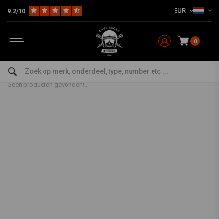
EUR
9.2/10
0
Producten getagd met hoodie
Home
Tags
hoodie
Geen producten gevonden!...