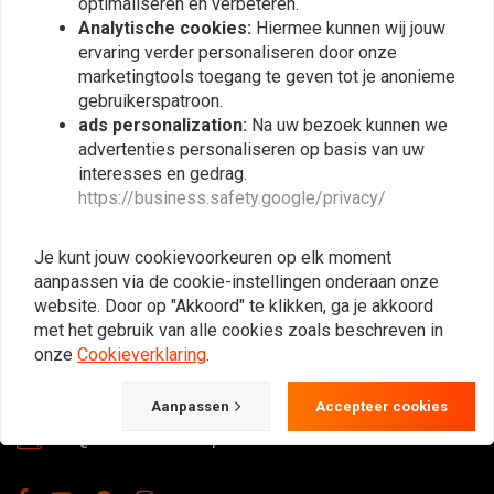
optimaliseren en verbeteren.
Abonneer
Analytische cookies:
Hiermee kunnen wij jouw
ervaring verder personaliseren door onze
marketingtools toegang te geven tot je anonieme
gebruikerspatroon.
ads personalization:
Na uw bezoek kunnen we
advertenties personaliseren op basis van uw
interesses en gedrag.
https://business.safety.google/privacy/
De Plek voor de Cafe Racers, Flat Tracker,
Brat en overige Motorfiets Hobbyisten.
Je kunt jouw cookievoorkeuren op elk moment
Natuurlijk ook groot in kleding & onderhoud!
aanpassen via de cookie-instellingen onderaan onze
website. Door op "Akkoord" te klikken, ga je akkoord
met het gebruik van alle cookies zoals beschreven in
onze
Cookieverklaring
.
Gotenburgweg 46a, 9723 TM Groningen (The Netherlands)
+31 85 06 06 06 5
Aanpassen
Accepteer cookies
info@caferacerwebshop.com