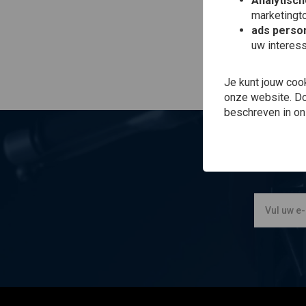
Analytisch
marketingto
ads person
uw interes
Je kunt jouw coo
onze website. Doo
beschreven in o