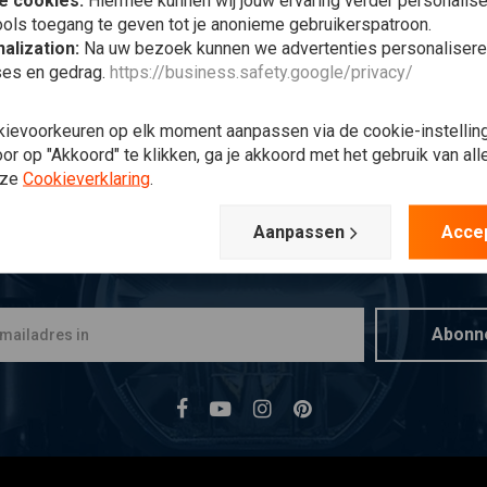
e cookies:
Hiermee kunnen wij jouw ervaring verder personalis
ols toegang te geven tot je anonieme gebruikerspatroon.
alization:
Na uw bezoek kunnen we advertenties personalisere
ses en gedrag.
https://business.safety.google/privacy/
kievoorkeuren op elk moment aanpassen via de cookie-instellin
r op "Akkoord" te klikken, ga je akkoord met het gebruik van al
nze
Cookieverklaring
.
Aanpassen
Acce
Op de hoogte blijven?
Abonn