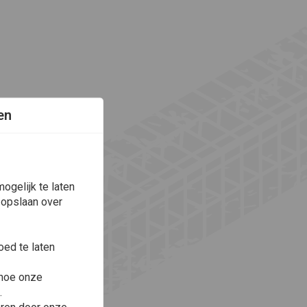
en
ogelijk te laten
 opslaan over
ed te laten
 hoe onze
.