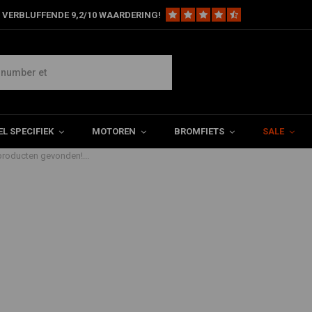
 VERBLUFFENDE 9,2/10 WAARDERING!
grijs
L SPECIFIEK
MOTOREN
BROMFIETS
SALE
roducten gevonden!...