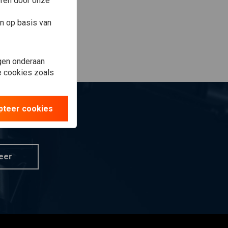
eren door onze
n op basis van
gen onderaan
le cookies zoals
pteer cookies
eer