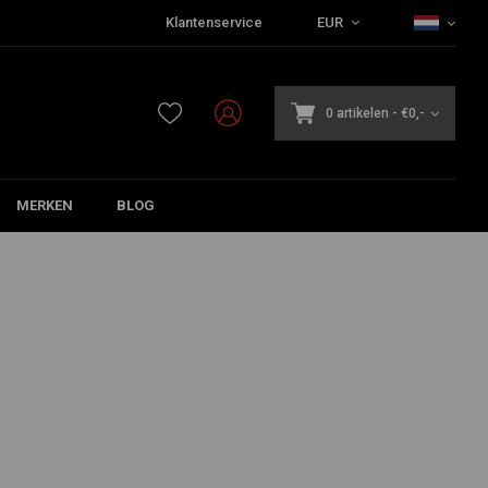
Klantenservice
EUR
0 artikelen
-
€0,-
MERKEN
BLOG