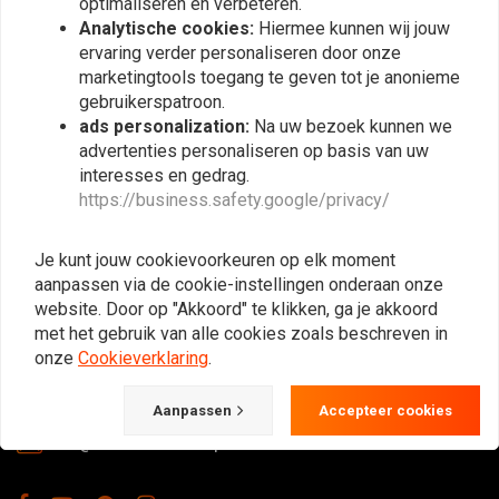
optimaliseren en verbeteren.
Abonneer
Analytische cookies:
Hiermee kunnen wij jouw
ervaring verder personaliseren door onze
marketingtools toegang te geven tot je anonieme
gebruikerspatroon.
ads personalization:
Na uw bezoek kunnen we
advertenties personaliseren op basis van uw
interesses en gedrag.
https://business.safety.google/privacy/
De Plek voor de Cafe Racers, Flat Tracker,
Brat en overige Motorfiets Hobbyisten.
Je kunt jouw cookievoorkeuren op elk moment
Natuurlijk ook groot in kleding & onderhoud!
aanpassen via de cookie-instellingen onderaan onze
website. Door op "Akkoord" te klikken, ga je akkoord
met het gebruik van alle cookies zoals beschreven in
onze
Cookieverklaring
.
Gotenburgweg 46a, 9723 TM Groningen (The Netherlands)
+31 85 06 06 06 5
Aanpassen
Accepteer cookies
info@caferacerwebshop.com