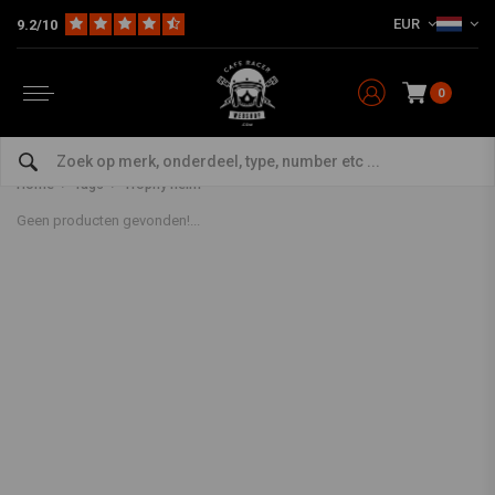
EUR
9.2/10
0
Producten getagd met Trophy
helm
Home
Tags
Trophy helm
Geen producten gevonden!...