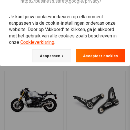
https://business.safety.google/privacy/
ketting Beschermer voor
kentekenplaathouder
BMW F650-800GS
type 2
€129,94
€34,97
€69,94
Je kunt jouw cookievoorkeuren op elk moment
aanpassen via de cookie-instellingen onderaan onze
website. Door op "Akkoord" te klikken, ga je akkoord
met het gebruik van alle cookies zoals beschreven in
onze
Cookieverklaring
.
View more
Aanpassen
Accepteer cookies