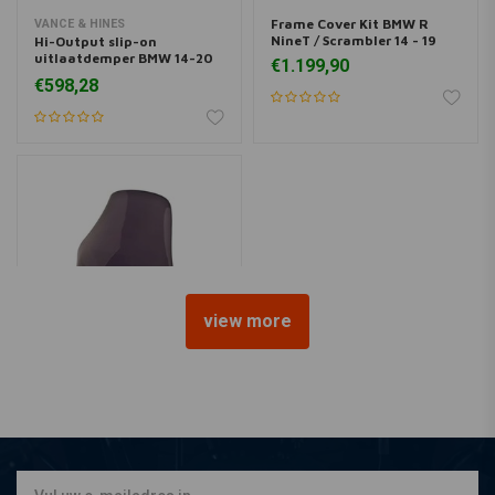
Frame Cover Kit BMW R
VANCE & HINES
NineT / Scrambler 14 - 19
Hi-Output slip-on
uitlaatdemper BMW 14-20
€1.199,90
BMW R Nine T
€598,28
view more
PUIG
Kuipruit donkere variant
0869F (check modellen
hieronder)
€49,85