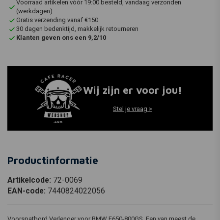
Voorraad artikelen vóór 19:00 besteld, vandaag verzonden
(werkdagen)
Gratis verzending vanaf €150
30 dagen bedenktijd, makkelijk retourneren
Klanten geven ons een 9,2/10
Wij zijn er voor jou!
Stel je vraag >
Productinformatie
Artikelcode:
72-0069
EAN-code:
7440824022056
Voorspatbord Verlenger voor BMW F650-800GS. Een van meest de