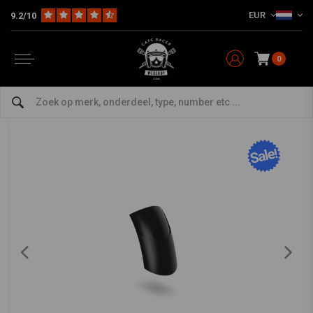
EUR
9.2/10
Home
The Bike
Spatborden / Fenders
Voorspatbord
Voorspatbord Verlenger voor BMW F650-800GS
C.RACER
-
bekijk alles van C.Racer
0
Voorspatbord Verlenger voor BMW F650-
800GS
0/5 (0 reviews)