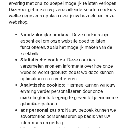
ervaring met ons zo soepel mogelijk te laten verlopen!
Daarvoor gebruiken wij verschillende soorten cookies
welke gegevens opslaan over jouw bezoek aan onze
webshop.
Plaats ook een review
Noodzakelijke cookies:
Deze cookies zijn
essentieel om onze website goed te laten
Vergelijkbare producten
functioneren, zoals het mogelijk maken van de
zoekbalk.
Statistische cookies:
Deze cookies
verzamelen anoniem informatie over hoe onze
website wordt gebruikt, zodat we deze kunnen
optimaliseren en verbeteren.
Analytische cookies:
Hiermee kunnen wij jouw
ervaring verder personaliseren door onze
marketingtools toegang te geven tot je anonieme
gebruikerspatroon.
ads personalization:
Na uw bezoek kunnen we
advertenties personaliseren op basis van uw
interesses en gedrag.
C.RACER
C.RACER
Achterspatbord Met
Universele