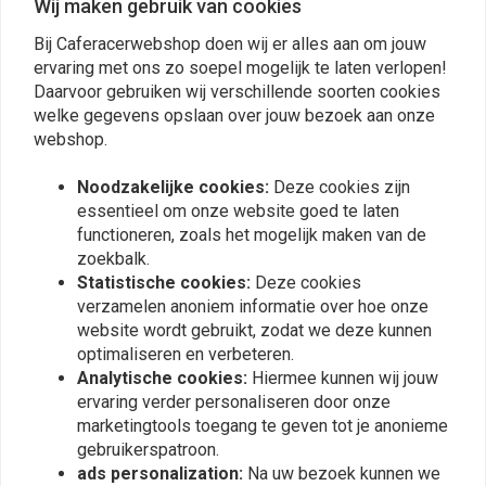
Wij maken gebruik van cookies
Universal Fitment
Dimensions - Please See Photos
Bij Caferacerwebshop doen wij er alles aan om jouw
meertens80@gmail.com
Menno
ervaring met ons zo soepel mogelijk te laten verlopen!
Dikke Cafe racer headlight, ipc voor een
kwaliteits lamp! Mooi afgewerkte
Daarvoor gebruiken wij verschillende soorten cookies
bobber of chopper volgens mij maar staat
koplamp met uitst
welke gegevens opslaan over jouw bezoek aan onze
superdik op mijn xjr 1200 Cafe racer build.
geleverd en goed v
webshop.
Read more...
Read more...
Goed aankoop, goeie service en zeker voor
aanrader!
Noodzakelijke cookies:
Deze cookies zijn
herhaling vatbaar.
essentieel om onze website goed te laten
functioneren, zoals het mogelijk maken van de
zoekbalk.
Plaats ook een review
Statistische cookies:
Deze cookies
verzamelen anoniem informatie over hoe onze
website wordt gebruikt, zodat we deze kunnen
optimaliseren en verbeteren.
Vergelijkbare producten
Analytische cookies:
Hiermee kunnen wij jouw
ervaring verder personaliseren door onze
marketingtools toegang te geven tot je anonieme
gebruikerspatroon.
ads personalization:
Na uw bezoek kunnen we