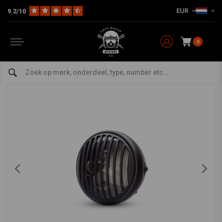
EUR
9.2/10
Home
The Bike
Verlichting
Koplamp
7 "Matzwarte multi-projector LED-koplamp + Vent Cover
7 "Matzwarte multi-projector LED-koplamp +
Vent Cover
0
5/5 (2 reviews)