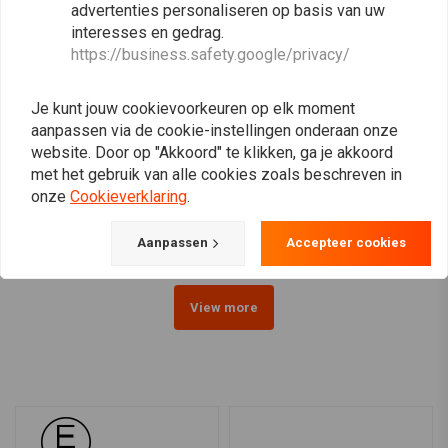
advertenties personaliseren op basis van uw
interesses en gedrag.
https://business.safety.google/privacy/
Je kunt jouw cookievoorkeuren op elk moment
aanpassen via de cookie-instellingen onderaan onze
website. Door op "Akkoord" te klikken, ga je akkoord
4.5" Prison Koplamp
6" Prison Koplamp
met het gebruik van alle cookies zoals beschreven in
Bottom Mount Zwart
Bottom Mount Zwart
onze
Cookieverklaring
.
€64,95
€51,71
€92,95
Aanpassen
Accepteer cookies
View more